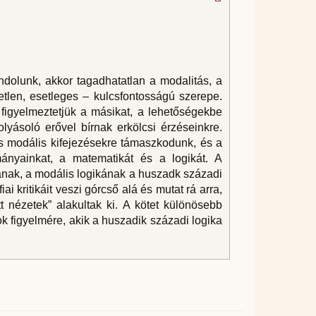
dolunk, akkor tagadhatatlan a modalitás, a
etlen, esetleges – kulcsfontosságú szerepe.
figyelmeztetjük a másikat, a lehetőségekbe
lyásoló erővel bírnak erkölcsi érzéseinkre.
s modális kifejezésekre támaszkodunk, és a
mányainkat, a matematikát és a logikát. A
ának, a modális logikának a huszadk századi
iai kritikáit veszi górcső alá és mutat rá arra,
tt nézetek” alakultak ki. A kötet különösebb
ok figyelmére, akik a huszadik századi logika