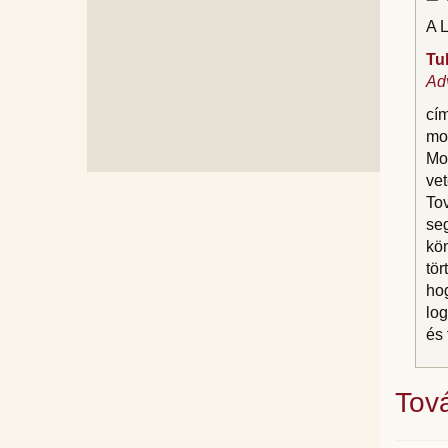
A 
Tu
Adv
cí
mod
Mod
vet
To
se
kön
tör
hog
log
és 
Tová