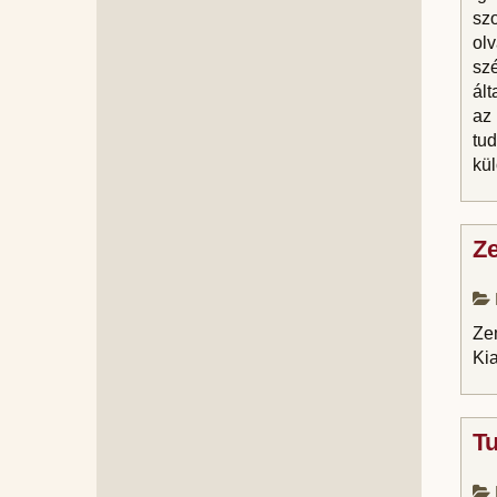
szo
ol
szé
ált
az 
tu
kül
Ze
Ze
Ki
T