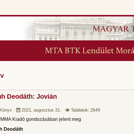
v
h Deodáth: Jovián
Könyv
2021. augusztus 31.
Találatok: 2649
 MMA Kiadó gondozásában jelent meg
h Deodáth