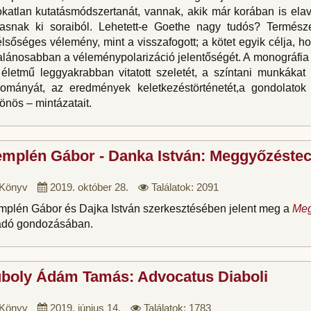
katlan kutatásmódszertanát, vannak, akik már korában is elav
vasnak ki soraiból. Lehetett-e Goethe nagy tudós? Termész
lsőséges vélemény, mint a visszafogott; a kötet egyik célja, 
alánosabban a véleménypolarizáció jelentőségét. A monográfia 
életmű leggyakrabban vitatott szeletét, a színtani munkákat 
dományát, az eredmények keletkezéstörténetét,a gondolatok
önös – mintázatait.
mplén Gábor - Danka István: Meggyőzéste
Könyv
2019. október 28.
Találatok: 2091
mplén Gábor és Dajka István szerkesztésében jelent meg a
Meg
adó gondozásában.
uboly Ádám Tamás: Advocatus Diaboli
Könyv
2019. június 14.
Találatok: 1783