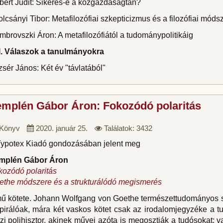
ert Judit: Sikeres-e a közgazdaságtan?
lcsányi Tibor: Metafilozófiai szkepticizmus és a filozófiai módsz
brovszki Áron: A metafilozófiától a tudománypolitikáig
II. Válaszok a tanulmányokra
sér János: Két év "távlatából"
mplén Gábor Áron: Fokozódó polaritás
Könyv
2020. január 25.
Találatok: 3432
Typotex Kiadó gondozásában jelent meg
mplén Gábor Áron
kozódó polaritás
ethe módszere és a strukturálódó megismerés
mű kötete. Johann Wolfgang von Goethe természettudományos s
spirálóak, mára két vaskos kötet csak az irodalomjegyzéke a
zi polihisztor, akinek művei azóta is megosztják a tudósokat: 