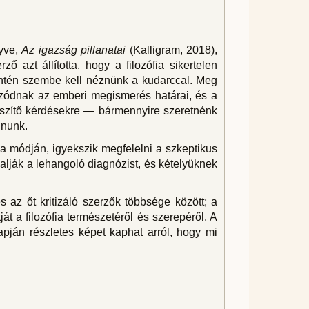
nyve,
Az igazság pillanatai
(Kalligram, 2018),
ző azt állította, hogy a filozófia sikertelen
intén szembe kell néznünk a kudarccal. Meg
húzódnak az emberi megismerés határai, és a
feszítő kérdésekre — bármennyire szeretnénk
lnunk.
aga módján, igyekszik megfelelni a szkeptikus
yalják a lehangoló diagnózist, és kételyüknek
 az őt kritizáló szerzők többsége között; a
 a filozófia természetéről és szerepéről. A
apján részletes képet kaphat arról, hogy mi