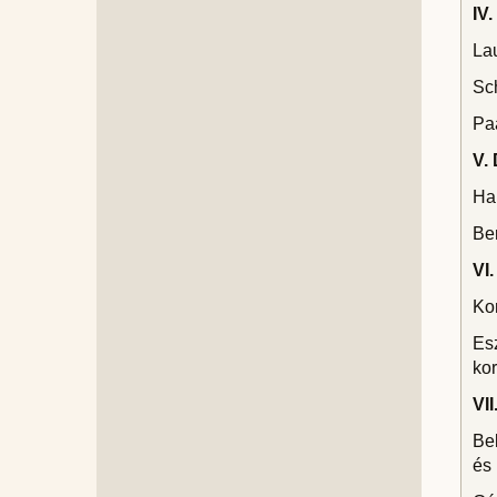
IV
Lau
Sch
Pa
V. 
Ha
Ber
VI.
Ko
Esz
ko
VI
Bek
és 