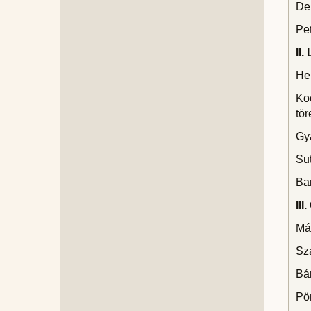
Dem
Pet
II.
He
Koc
tö
Gya
Su
Bar
II
Már
Sza
Bár
Pön