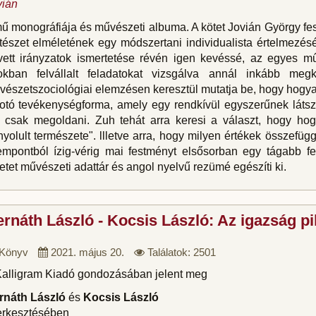
vián
ű monográfiája és művészeti albuma. A kötet Jovián György fes
tészet elméletének egy módszertani individualista értelmezésé
vett irányzatok ismertetése révén igen kevéssé, az egyes mű
okban felvállalt feladatokat vizsgálva annál inkább meg
észetszociológiai elemzésen keresztül mutatja be, hogy hogyan
kotó tevékenységforma, amely egy rendkívül egyszerűnek látsz
d csak megoldani. Zuh tehát arra keresi a választ, hogy h
yolult természete". llletve arra, hogy milyen értékek összefü
empontból ízig-vérig mai festményt elsősorban egy tágabb fes
etet művészeti adattár és angol nyelvű rezümé egészíti ki.
rnáth László - Kocsis László: Az igazság pi
Könyv
2021. május 20.
Találatok: 2501
Kalligram Kiadó gondozásában jelent meg
rnáth László
és
Kocsis László
erkesztésében