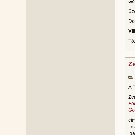
Géb
Szo
Dom
VI
Tőz
Ze
A 
Ze
Fo
Go
cí
in
Iga