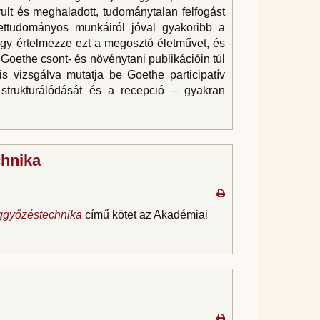
ult és meghaladott, tudománytalan felfogást
ettudományos munkáiról jóval gyakoribb a
hogy értelmezze ezt a megosztó életművet, és
Goethe csont- és növénytani publikációin túl
is vizsgálva mutatja be Goethe participatív
 strukturálódását és a recepció – gyakran
chnika
győzéstechnika
című kötet az Akadémiai