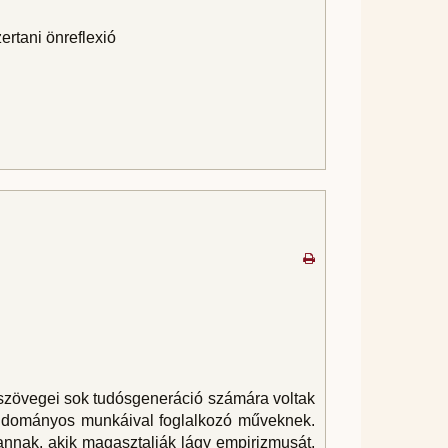
ertani önreflexió
zövegei sok tudósgeneráció számára voltak
 tudományos munkáival foglalkozó műveknek.
vannak, akik magasztalják lágy empirizmusát,