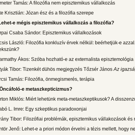
eter Tamás: A filozófia nem episztemikus vállalkozás
e Krisztián: Józan ész és a filozófia szerepe
 Lehet-e mégis episztemikus vállalkozás a filozófia?
rpai Csaba Sándor: Episztemikus vállalkozások
sis László: Filozófia konkluzív érvek nélkül: beérhetjük-e azz
rekszünk?
rmathy Ákos: Szóba hozható-e az externalista episztemológia 
tyák Tibor: Tizenkét dühös megjegyzés Tőzsér János
Az igazság
csi Tamás: Filozófia, önmegismerés, terápia
I. Öncáfoló-e metaszkepticizmus?
ton Miklós: Miért lehetünk meta-metaszkeptikusok? A disszenzusb
bó L. Imre: Egy szkeptikus paradoxonjai
ány Tibor: Filozófiai problémák, episztemikus vállakozások és m
tör Jenő: Lehet-e a priori módon érvelni a tézis mellett, hogy 