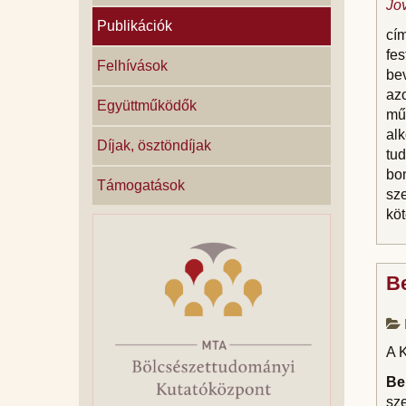
Jo
Publikációk
cím
fes
Felhívások
be
az
Együttműködők
műv
al
Díjak, ösztöndíjak
tu
bon
Támogatások
sz
köt
Be
A 
Be
sz