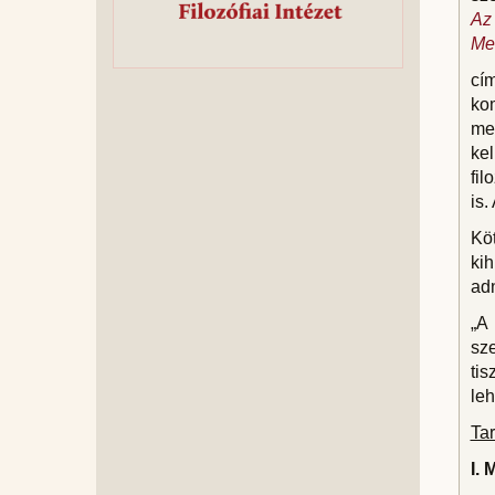
Az 
Met
cí
kom
me
kel
fil
is.
Köt
kih
adn
„A 
sze
tis
leh
Ta
I. 