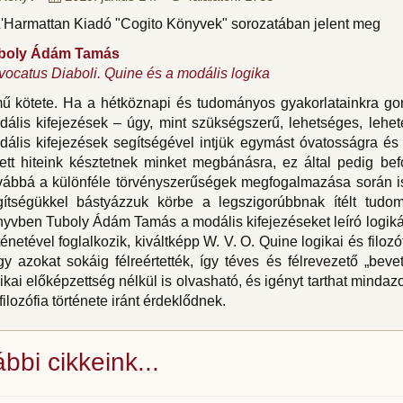
L'Harmattan Kiadó "Cogito Könyvek" sorozatában jelent meg
boly Ádám Tamás
ocatus Diaboli. Quine és a modális logika
mű kötete. Ha a hétköznapi és tudományos gyakorlatainkra gon
ális kifejezések – úgy, mint szükségszerű, lehetséges, lehet
ális kifejezések segítségével intjük egymást óvatosságra és 
ett hiteink késztetnek minket megbánásra, ez által pedig befo
vábbá a különféle törvényszerűségek megfogalmazása során i
gítségükkel bástyázzuk körbe a legszigorúbbnak ítélt tudo
yvben Tuboly Ádám Tamás a modális kifejezéseket leíró logik
ténetével foglalkozik, kiváltképp W. V. O. Quine logikai és filozóf
y azokat sokáig félreértették, így téves és félrevezető „beve
ikai előképzettség nélkül is olvasható, és igényt tarthat mindaz
filozófia története iránt érdeklődnek.
bbi cikkeink...