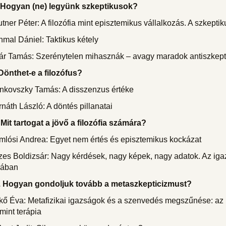
. Hogyan (ne) legyünk szkeptikusok?
tner Péter: A filozófia mint episztemikus vállalkozás. A szkepti
mal Dániel: Taktikus kétely
ár Tamás: Szerénytelen mihasznák – avagy maradok antiszkept
Dönthet-e a filozófus?
nkovszky Tamás: A disszenzus értéke
náth László: A döntés pillanatai
 Mit tartogat a jövő a filozófia számára?
mlósi Andrea: Egyet nem értés és episztemikus kockázat
es Boldizsár: Nagy kérdések, nagy képek, nagy adatok. Az igaz
rában
I. Hogyan gondoljuk tovább a metaszkepticizmust?
ő Éva: Metafizikai igazságok és a szenvedés megszűnése: az in
mint terápia