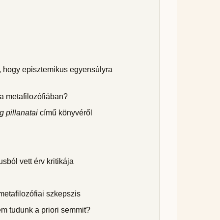
al, hogy episztemikus egyensúlyra
a metafilozófiában?
 pillanatai
című könyvéről
ól vett érv kritikája
etafilozófiai szkepszis
nem tudunk a priori semmit?