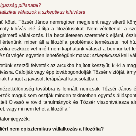
igazság pillanatai?
afizikai válaszok a szkeptikus kihívásra
mű kötet. Tőzsér János nemrégiben megjelent nagy sikerű kö
oly kihívás elé állítja a filozófusokat. Nem véletlenül: a szer
gismerő vállalkozás. Ha becsületesen szeretnénk eljárni, ősz
l értenünk, miben áll a filozófiai problémák természete, hol 
ozófia eszközeivel miért nem kaphatunk választ a bennünket 
 Az út végén egyetlen lehetőségünk marad:
szkeptikussá
kell vá
etünk szerzői felvették az arcukba hajított kesztyűt, ki-ki a m
ívásra. Cáfolják vagy épp továbbgondolják Tőzsér vízióját, árn
ak hangot a javasolt terápiával kapcsolatban.
nézetkülönbség továbbra is fennáll: nemcsak Tőzsér János és
rzők maguk sem osztják minden tekintetben egymás álláspontját
ztelt Olvasó e rövid tanulmányok és Tőzsér viszontválasza al
et, vagy mi nem lehet a filozófia.”
rtalomjegyzék
:
Miért nem episztemikus vállalkozás a filozófia?