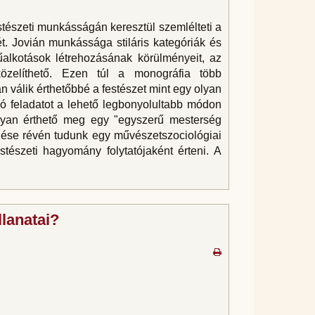
tészeti munkásságán keresztül szemlélteti a
t. Jovián munkássága stiláris kategóriák és
alkotások létrehozásának körülményeit, az
közelíthető. Ezen túl a monográfia több
 válik érthetőbbé a festészet mint egy olyan
ó feladatot a lehető legbonyolultabb módon
ogyan érthető meg egy "egyszerű mesterség
ggése révén tudunk egy művészetszociológiai
tészeti hagyomány folytatójaként érteni. A
llanatai?