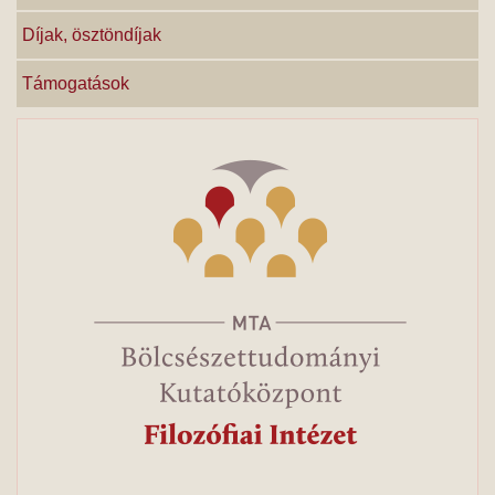
Díjak, ösztöndíjak
Támogatások