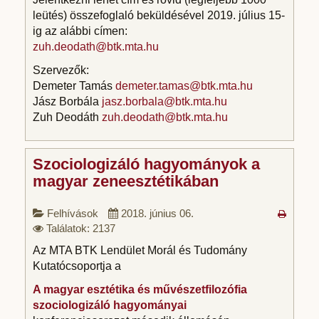
leütés) összefoglaló beküldésével 2019. július 15-
ig az alábbi címen:
zuh.deodath@btk.mta.hu
Szervezők:
Demeter Tamás
demeter.tamas@btk.mta.hu
Jász Borbála
jasz.borbala@btk.mta.hu
Zuh Deodáth
zuh.deodath@btk.mta.hu
Szociologizáló hagyományok a
magyar zeneesztétikában
Felhívások
2018. június 06.
Találatok: 2137
Az MTA BTK Lendület Morál és Tudomány
Kutatócsoportja a
A magyar esztétika és művészetfilozófia
szociologizáló hagyományai