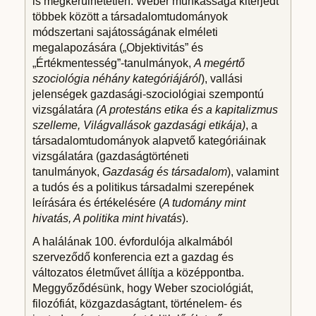
is megkerülhetetlen. Weber munkássága kiterjedt
többek között a társadalomtudományok
módszertani sajátosságának elméleti
megalapozására („Objektivitás” és
„Értékmentesség”-tanulmányok,
A megértő
szociológia néhány kategóriájáról
), vallási
jelenségek gazdasági-szociológiai szempontú
vizsgálatára
(A protestáns etika és a kapitalizmus
szelleme, Világvallások gazdasági etikája)
, a
társadalomtudományok alapvető kategóriáinak
vizsgálatára (gazdaságtörténeti
tanulmányok,
Gazdaság és társadalom
), valamint
a tudós és a politikus társadalmi szerepének
leírására és értékelésére (
A tudomány mint
hivatás, A politika mint hivatás
).
A halálának 100. évfordulója alkalmából
szerveződő konferencia ezt a gazdag és
változatos életművet állítja a középpontba.
Meggyőződésünk, hogy Weber szociológiát,
filozófiát, közgazdaságtant, történelem- és