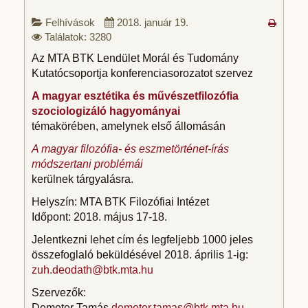
Felhívások
2018. január 19.
Találatok: 3280
Az MTA BTK Lendület Morál és Tudomány
Kutatócsoportja konferenciasorozatot szervez
A magyar esztétika és művészetfilozófia
szociologizáló hagyományai
témakörében, amelynek első állomásán
A magyar filozófia- és eszmetörténet-írás
módszertani problémái
kerülnek tárgyalásra.
Helyszín: MTA BTK Filozófiai Intézet
Időpont: 2018. május 17-18.
Jelentkezni lehet cím és legfeljebb 1000 jeles
összefoglaló beküldésével 2018. április 1-ig:
zuh.deodath@btk.mta.hu
Szervezők:
Demeter Tamás
demeter.tamas@btk.mta.hu