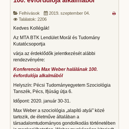
100. évfordulója alkalmából
Felhívások
2019. szeptember 04.
Találatok: 2206
Kedves Kollégák!
Az MTA BTK Lendület Morál és Tudomány
Kutatócsoportja
várja az érdeklődők jelentkezését alábbi
rendezvényére:
Konferencia Max Weber halálának 100.
évfordulója alkalmából
Helyszín: Pécsi Tudományegyetem Szociológia
Tanszék, Pécs, Ifjúság útja 6.
Időpont: 2020. január 30-31.
Max Weber a szociológia „alapító atyái” közé
tartozik, de életműve általában a
társadalomtudományos gondolkodás történetében