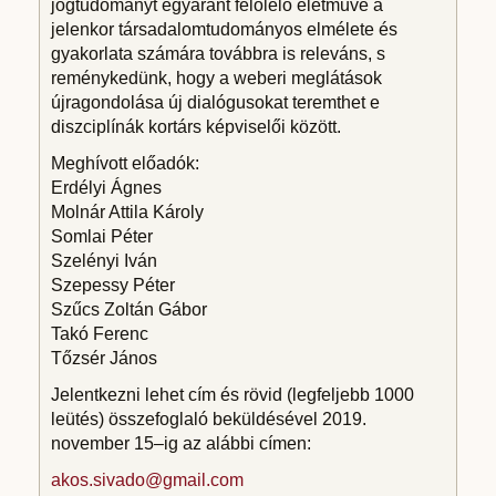
jogtudományt egyaránt felölelő életműve a
jelenkor társadalomtudományos elmélete és
gyakorlata számára továbbra is releváns, s
reménykedünk, hogy a weberi meglátások
újragondolása új dialógusokat teremthet e
diszciplínák kortárs képviselői között.
Meghívott előadók:
Erdélyi Ágnes
Molnár Attila Károly
Somlai Péter
Szelényi Iván
Szepessy Péter
Szűcs Zoltán Gábor
Takó Ferenc
Tőzsér János
Jelentkezni lehet cím és rövid (legfeljebb 1000
leütés) összefoglaló beküldésével 2019.
november 15–ig az alábbi címen:
akos.sivado@gmail.com