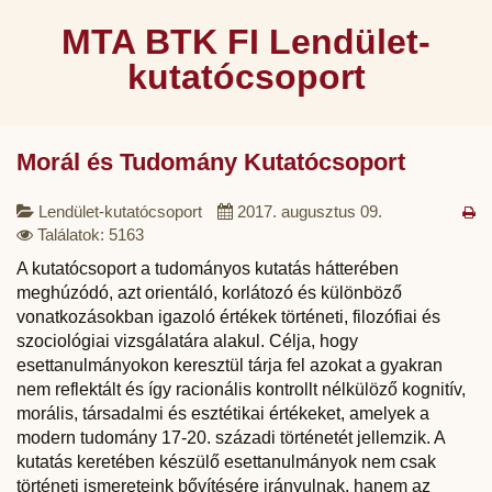
MTA BTK FI Lendület-
kutatócsoport
Morál és Tudomány Kutatócsoport
Lendület-kutatócsoport
2017. augusztus 09.
Találatok: 5163
A kutatócsoport a tudományos kutatás hátterében
meghúzódó, azt orientáló, korlátozó és különböző
vonatkozásokban igazoló értékek történeti, filozófiai és
szociológiai vizsgálatára alakul. Célja, hogy
esettanulmányokon keresztül tárja fel azokat a gyakran
nem reflektált és így racionális kontrollt nélkülöző kognitív,
morális, társadalmi és esztétikai értékeket, amelyek a
modern tudomány 17-20. századi történetét jellemzik. A
kutatás keretében készülő esettanulmányok nem csak
történeti ismereteink bővítésére irányulnak, hanem az