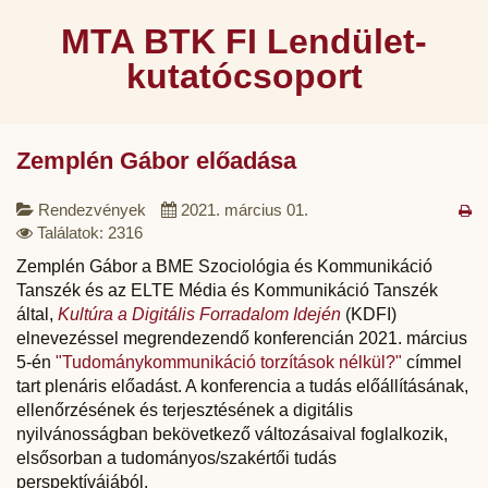
MTA BTK FI Lendület-
kutatócsoport
Zemplén Gábor előadása
Rendezvények
2021. március 01.
Találatok: 2316
Zemplén Gábor a BME Szociológia és Kommunikáció
Tanszék és az ELTE Média és Kommunikáció Tanszék
által,
Kultúra a Digitális Forradalom Idején
(KDFI)
elnevezéssel megrendezendő konferencián 2021. március
5-én
"Tudománykommunikáció torzítások nélkül?"
címmel
tart plenáris előadást. A konferencia a tudás előállításának,
ellenőrzésének és terjesztésének a digitális
nyilvánosságban bekövetkező változásaival foglalkozik,
elsősorban a tudományos/szakértői tudás
perspektívájából.