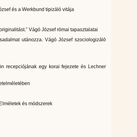
zsef és a Werkbund tipizáló vitája
originalitást." Vágó József római tapasztalatai
rsadalmat utánozza. Vágó József szociologizáló
n recepciójának egy korai fejezete és Lechner
zetelméletében
. Elméletek és módszerek