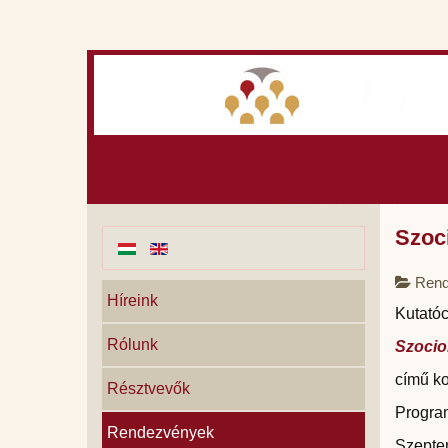
Szoc
Rend
Híreink
Kutatóc
Rólunk
Szocio
című ko
Résztvevők
Progra
Rendezvények
Szepte