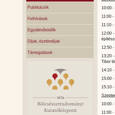
Publikációk
10:00 -
11:00 -
Felhívások
11:10 -
Együttműködők
12:00 
építész
Díjak, ösztöndíjak
12:50 
Támogatások
13:20 
Tibor t
14:10 -
15:00 -
15:10 -
Szepte
10:00 -
11:00 -