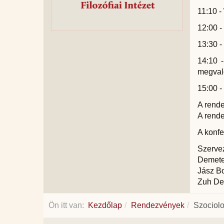
11:10 -
12:00 
13:30 -
14:10 
megval
15:00 -
A rende
A rende
A konfe
Szerve
Demete
Jász B
Zuh De
Ön itt van:
Kezdőlap
Rendezvények
Szociol