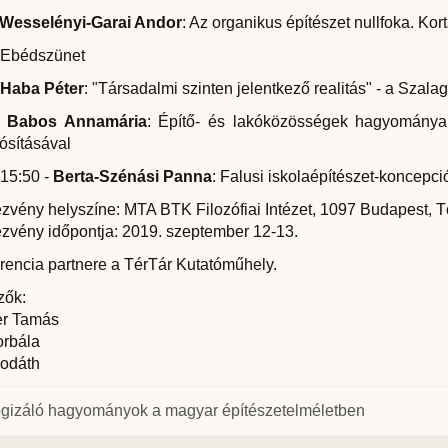
Wesselényi-Garai Andor
: Az organikus építészet nullfoka. Ko
- Ebédszünet
Haba Péter
: "Társadalmi szinten jelentkező realitás" - a Szala
-
Babos Annamária
: Építő- és lakóközösségek hagyománya
ósításával
 15:50 -
Berta-Szénási Panna
: Falusi iskolaépítészet-koncepci
zvény helyszíne: MTA BTK Filozófiai Intézet, 1097 Budapest, Tó
zvény időpontja: 2019. szeptember 12-13.
rencia partnere a TérTár Kutatóműhely.
zők:
r Tamás
orbála
odáth
ogizáló hagyományok a magyar építészetelméletben