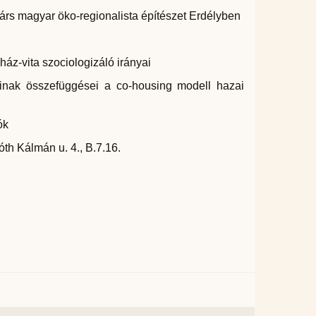
rtárs magyar öko-regionalista építészet Erdélyben
gház-vita szociologizáló irányai
inak összefüggései a co-housing modell hazai
ók
th Kálmán u. 4., B.7.16.