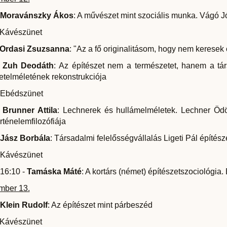
Moravánszky
Ákos
: A művészet mint szociális munka. Vágó Jó
 Kávészünet
Ordasi Zsuzsanna
: "Az a fő originalitásom, hogy nem keresek 
-
Zuh Deodáth
: Az építészet nem a természetet, hanem a tá
etelméletének rekonstrukciója
- Ebédszünet
-
Brunner Attila
: Lechnerek és hullámelméletek. Lechner Ödö
örténelemfilozófiája
Jász Borbála
: Társadalmi felelősségvállalás Ligeti Pál építés
 Kávészünet
 16:10 -
Tamáska Máté
: A kortárs (német) építészetszociológia
mber 13.
Klein Rudolf
: Az építészet mint párbeszéd
 Kávészünet