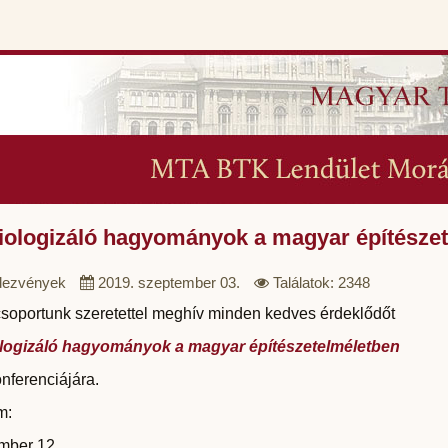
iologizáló hagyományok a magyar építésze
ezvények
2019. szeptember 03.
Találatok: 2348
soportunk szeretettel meghív minden kedves érdeklődőt
logizáló hagyományok a magyar építészetelméletben
nferenciájára.
m:
mber 12.