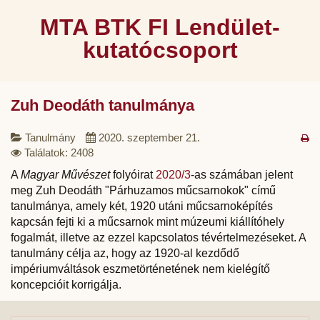
MTA BTK FI Lendület-
kutatócsoport
Zuh Deodáth tanulmánya
Tanulmány
2020. szeptember 21.
Találatok: 2408
A
Magyar Művészet
folyóirat
2020/3
-as számában jelent
meg Zuh Deodáth "Párhuzamos műcsarnokok" című
tanulmánya, amely két, 1920 utáni műcsarnoképítés
kapcsán fejti ki a műcsarnok mint múzeumi kiállítóhely
fogalmát, illetve az ezzel kapcsolatos tévértelmezéseket. A
tanulmány célja az, hogy az 1920-al kezdődő
impériumváltások eszmetörténetének nem kielégítő
koncepcióit korrigálja.