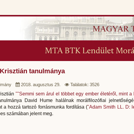
 Krisztián tanulmánya
lmány
2018. augusztus 29.
Találatok: 3526
isztián
""Semmi sem árul el többet egy ember életéről, mint a
anulmánya David Hume halálnak morálfilozófiai jelnetőségé
t a hozzá tartozó forrásmunka fordítása (
"Adam Smith LL. D: l
-es számában jelent meg.