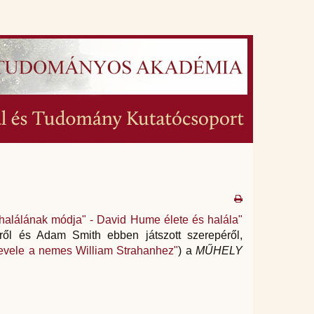
 halálának módja" - David Hume élete és halála"
ről és Adam Smith ebben játszott szerepéről,
evele a nemes William Strahanhez"
) a
MŰHELY