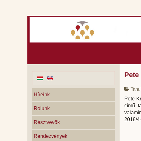
Pete
Tanu
Híreink
Pete Kr
című t
Rólunk
valamin
2018/4
Résztvevők
Rendezvények