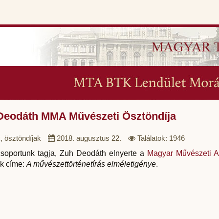
Deodáth MMA Művészeti Ösztöndíja
, ösztöndíjak
2018. augusztus 22.
Találatok: 1946
csoportunk tagja, Zuh Deodáth elnyerte a
Magyar Művészeti A
k címe:
A művészettörténetírás elméletigénye
.