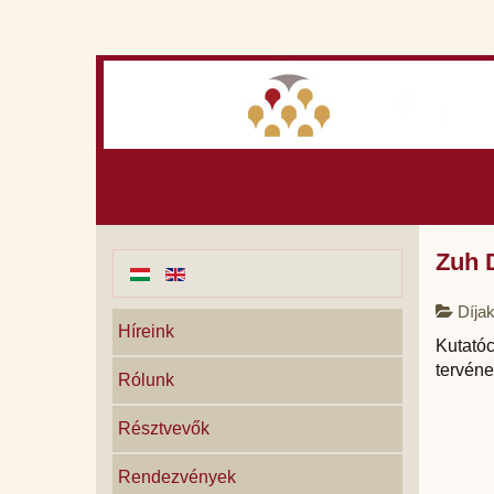
Zuh 
Díjak
Híreink
Kutató
tervéne
Rólunk
Résztvevők
Rendezvények