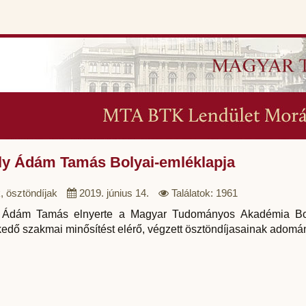
ly Ádám Tamás Bolyai-emléklapja
, ösztöndíjak
2019. június 14.
Találatok: 1961
 Ádám Tamás elnyerte a Magyar Tudományos Akadémia Bolya
edő szakmai minősítést elérő, végzett ösztöndíjasainak adomá