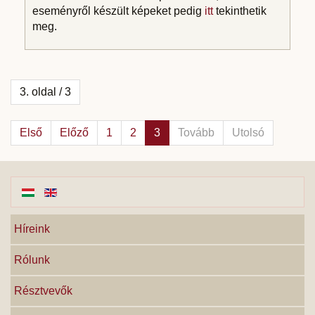
eseményről készült képeket pedig
itt
tekinthetik
meg.
3. oldal / 3
Első
Előző
1
2
3
Tovább
Utolsó
Híreink
Rólunk
Résztvevők