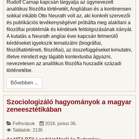
Rudolf Carnap kapcsán tárgyalja az úgynevezett
analitikus filozófia történetét, Angliában és a kontinensen
sokkal inkább Otto Neurath volt az, aki konkrét szervezői
és publikációs tevékenységével próbálta meg alakítani a
filozófiai problémák és kérdések feldolgozásának irányát.
A kutatás a Neurath angliai évei kapcsán felmerülő
kérdéseket igyekszik tematizálni (biográfiai,
filozófiatörténeti, filozófiai), az összefüggéseket kimutatni,
illetve mindezt egy tágabb kontextusba ágyazni,
nevezetesen az analitikus filozófia huszadik századi
történetébe.
Bővebben ...
Szociologizáló hagyományok a magyar
zeneesztétikában
Felhívások
2018. június 06.
Találatok: 2136