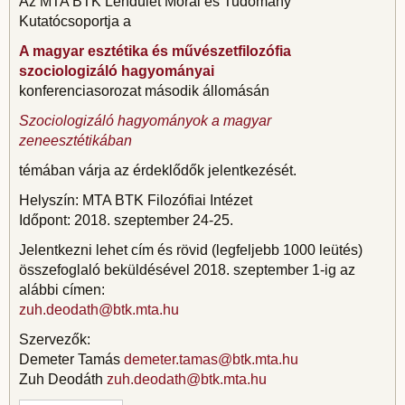
Az MTA BTK Lendület Morál és Tudomány
Kutatócsoportja a
A magyar esztétika és művészetfilozófia
szociologizáló hagyományai
konferenciasorozat második állomásán
Szociologizáló hagyományok a magyar
zeneesztétikában
témában várja az érdeklődők jelentkezését.
Helyszín: MTA BTK Filozófiai Intézet
Időpont: 2018. szeptember 24-25.
Jelentkezni lehet cím és rövid (legfeljebb 1000 leütés)
összefoglaló beküldésével 2018. szeptember 1-ig az
alábbi címen:
zuh.deodath@btk.mta.hu
Szervezők:
Demeter Tamás
demeter.tamas@btk.mta.hu
Zuh Deodáth
zuh.deodath@btk.mta.hu