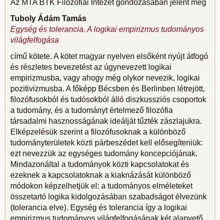
Az MTA BTK Filozófiai Intézet gondozásában jelent meg
Tuboly Ádám Tamás
Egység és tolerancia. A logikai empirizmus tudományos
világfelfogása
című kötete. A kötet magyar nyelven elsőként nyújt átfogó
és részletes bevezetést az úgynevezett logikai
empirizmusba, vagy ahogy még olykor nevezik, logikai
pozitivizmusba. A főképp Bécsben és Berlinben létrejött,
filozófusokból és tudósokból álló diszkussziós csoportok
a tudomány, és a tudományt értelmező filozófia
társadalmi hasznosságának ideálját tűzték zászlajukra.
Elképzelésük szerint a filozófusoknak a különböző
tudományterületek közti párbeszédet kell elősegíteniük:
ezt nevezzük az egységes tudomány koncepciójának.
Mindazonáltal a tudományok közti kapcsolatokat és
ezeknek a kapcsolatoknak a kiaknázását különböző
módokon képzelhetjük el: a tudományos elméleteket
összetartó logika kidolgozásában szabadságot élvezünk
(tolerancia elve). Egység és tolerancia így a logikai
empirizmus tudományos világfelfogásának két alapvető