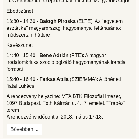
i eszmetörténet recepciójának hullámai Magyarországon
Ebédszünet
13:30 - 14:30 -
Balogh Piroska
(ELTE): Az "egyetemi
esztétika" magyarországi hagyománya, feltárásának
módszertani háttere
Kávészünet
14:40 - 15:40 -
Bene Adrián
(PTE): A magyar
irodalomkritika szociologizáló hagyományának francia
forrásai
15:40 - 16:40 -
Farkas Attila
(SZIE/MMA): A történeti
fiatal Lukács
A rendezvény helyszíne: MTA BTK Filozófiai Intézet,
1097 Budapest, Tóth Kálmán u. 4., 7. emelet, "Trapéz"
terem
A rendezvény időpontja: 2018. május 17-18.
Bővebben ...