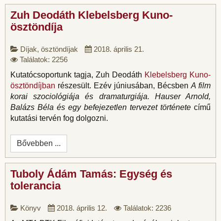
Zuh Deodáth Klebelsberg Kuno-
ösztöndíja
Díjak, ösztöndíjak
2018. április 21.
Találatok: 2256
Kutatócsoportunk tagja, Zuh Deodáth
Klebelsberg Kuno-
ösztöndíjban
részesült. Ezév júniusában, Bécsben
A film
korai szociológiája és dramaturgiája. Hauser Arnold,
Balázs Béla és egy befejezetlen tervezet története
című
kutatási tervén fog dolgozni.
Bővebben ...
Tuboly Ádám Tamás: Egység és
tolerancia
Könyv
2018. április 12.
Találatok: 2236