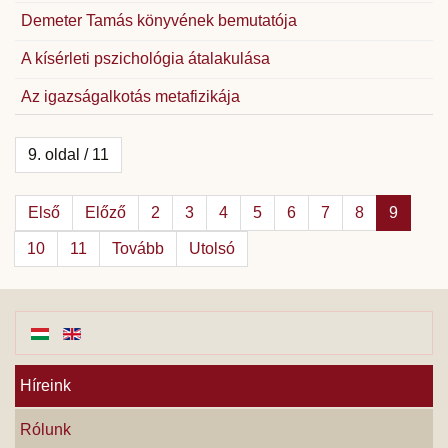
Demeter Tamás könyvének bemutatója
A kísérleti pszichológia átalakulása
Az igazságalkotás metafizikája
9. oldal / 11
Első
Előző
2
3
4
5
6
7
8
9
10
11
Tovább
Utolsó
Híreink
Rólunk