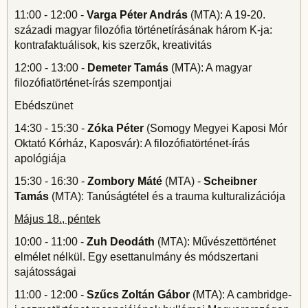
11:00 - 12:00 -
Varga Péter András
(MTA): A 19-20.
századi magyar filozófia történetírásának három K-ja:
kontrafaktuálisok, kis szerzők, kreativitás
12:00 - 13:00 -
Demeter Tamás
(MTA): A magyar
filozófiatörténet-írás szempontjai
Ebédszünet
14:30 - 15:30 -
Zóka Péter
(Somogy Megyei Kaposi Mór
Oktató Kórház, Kaposvár): A filozófiatörténet-írás
apológiája
15:30 - 16:30 -
Zombory Máté
(MTA) -
Scheibner
Tamás
(MTA): Tanúságtétel és a trauma kulturalizációja
Május 18., péntek
10:00 - 11:00 -
Zuh Deodáth
(MTA): Művészettörténet
elmélet nélkül. Egy esettanulmány és módszertani
sajátosságai
11:00 - 12:00 -
Szűcs Zoltán Gábor
(MTA): A cambridge-