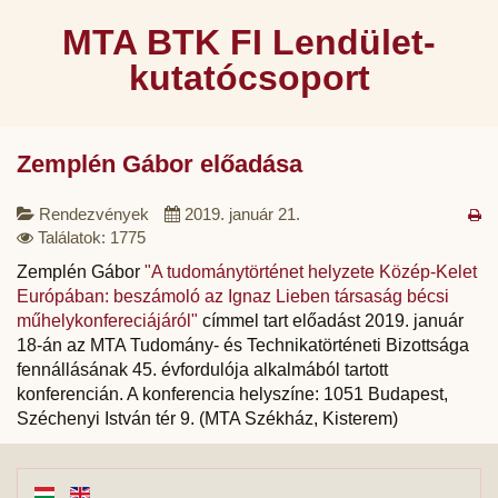
MTA BTK FI Lendület-
kutatócsoport
Zemplén Gábor előadása
Rendezvények
2019. január 21.
Találatok: 1775
Zemplén Gábor
"A tudománytörténet helyzete Közép-Kelet
Európában: beszámoló az Ignaz Lieben társaság bécsi
műhelykonfereciájáról"
címmel tart előadást 2019. január
18-án az MTA Tudomány- és Technikatörténeti Bizottsága
fennállásának 45. évfordulója alkalmából tartott
konferencián. A konferencia helyszíne: 1051 Budapest,
Széchenyi István tér 9. (MTA Székház, Kisterem)