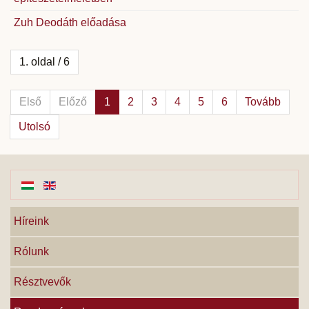
Zuh Deodáth előadása
1. oldal / 6
Első
Előző
1
2
3
4
5
6
Tovább
Utolsó
Híreink
Rólunk
Résztvevők