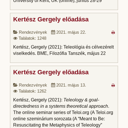
University of Kent, UK (online), június 28-29
Kertész Gergely előadása
Rendezvények
2021. május 22.
Találatok: 1248
Kertész, Gergely (2021): Teleológia és célvezérelt
viselkedés. BME, Filozófia Tanszék, május 22
Kertész Gergely előadása
Rendezvények
2021. május 13.
Találatok: 1262
Kertész, Gergely (2021):
Teleology & goal-
directedness in a systems theoretical approach
.
The online seminar series of Teloi.org (A Teloi.org
online szeminárium sorozata (A “Meant to Be:
Resuscitating the Metaphysics of Teleology”