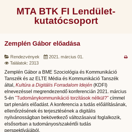
MTA BTK FI Lendület-
kutatócsoport
Zemplén Gábor előadása
Rendezvények
2021. március 01.
Találatok: 2313
Zemplén Gábor a BME Szociológia és Kommunikáció
Tanszék és az ELTE Média és Kommunikáció Tanszék
által,
Kultúra a Digitális Forradalom Idején
(KDFI)
elnevezéssel megrendezendő konferencián 2021. március
5-én
"Tudománykommunikáció torzítások nélkül?"
címmel
tart plenáris előadást. A konferencia a tudás előállításának,
ellenőrzésének és terjesztésének a digitális
nyilvánosságban bekövetkező változásaival foglalkozik,
elsősorban a tudományos/szakértői tudás
perspektívájából.