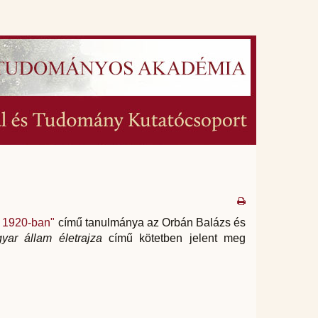
s 1920-ban"
című tanulmánya az Orbán Balázs és
ar állam életrajza
című kötetben jelent meg