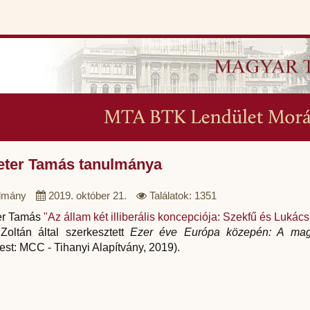
ter Tamás tanulmánya
lmány
2019. október 21.
Találatok: 1351
er Tamás
"Az állam két illiberális koncepciója: Szekfű és Lukác
Zoltán által szerkesztett
Ezer éve Európa közepén: A magy
st: MCC - Tihanyi Alapítvány, 2019).