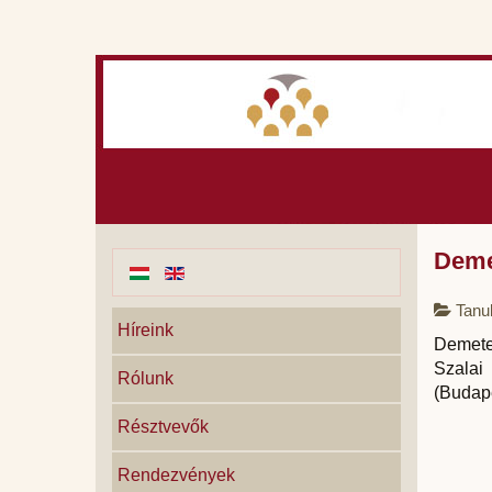
Deme
Tanu
Híreink
Demet
Szalai 
Rólunk
(Budape
Résztvevők
Rendezvények